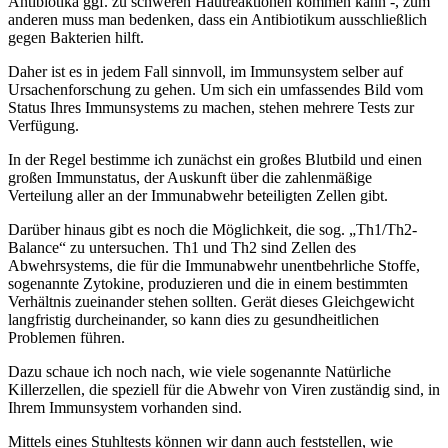
Antibiotika ggf. zu schweren Hautreaktionen kommen kann -, zum
anderen muss man bedenken, dass ein Antibiotikum ausschließlich
gegen Bakterien hilft.
Daher ist es in jedem Fall sinnvoll, im Immunsystem selber auf
Ursachenforschung zu gehen. Um sich ein umfassendes Bild vom
Status Ihres Immunsystems zu machen, stehen mehrere Tests zur
Verfügung.
In der Regel bestimme ich zunächst ein großes Blutbild und einen
großen Immunstatus, der Auskunft über die zahlenmäßige
Verteilung aller an der Immunabwehr beteiligten Zellen gibt.
Darüber hinaus gibt es noch die Möglichkeit, die sog. „Th1/Th2-
Balance“ zu untersuchen. Th1 und Th2 sind Zellen des
Abwehrsystems, die für die Immunabwehr unentbehrliche Stoffe,
sogenannte Zytokine, produzieren und die in einem bestimmten
Verhältnis zueinander stehen sollten. Gerät dieses Gleichgewicht
langfristig durcheinander, so kann dies zu gesundheitlichen
Problemen führen.
Dazu schaue ich noch nach, wie viele sogenannte Natürliche
Killerzellen, die speziell für die Abwehr von Viren zuständig sind, in
Ihrem Immunsystem vorhanden sind.
Mittels eines Stuhltests können wir dann auch feststellen, wie