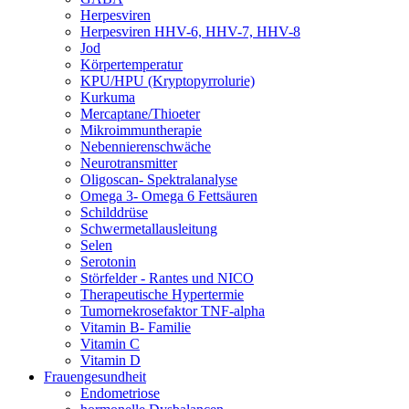
Herpesviren
Herpesviren HHV-6, HHV-7, HHV-8
Jod
Körpertemperatur
KPU/HPU (Kryptopyrrolurie)
Kurkuma
Mercaptane/Thioeter
Mikroimmuntherapie
Nebennierenschwäche
Neurotransmitter
Oligoscan- Spektralanalyse
Omega 3- Omega 6 Fettsäuren
Schilddrüse
Schwermetallausleitung
Selen
Serotonin
Störfelder - Rantes und NICO
Therapeutische Hypertermie
Tumornekrosefaktor TNF-alpha
Vitamin B- Familie
Vitamin C
Vitamin D
Frauengesundheit
Endometriose