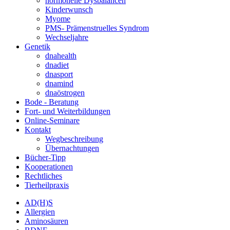
hormonelle Dysbalancen
Kinderwunsch
Myome
PMS- Prämenstruelles Syndrom
Wechseljahre
Genetik
dnahealth
dnadiet
dnasport
dnamind
dnaöstrogen
Bode - Beratung
Fort- und Weiterbildungen
Online-Seminare
Kontakt
Wegbeschreibung
Übernachtungen
Bücher-Tipp
Kooperationen
Rechtliches
Tierheilpraxis
AD(H)S
Allergien
Aminosäuren