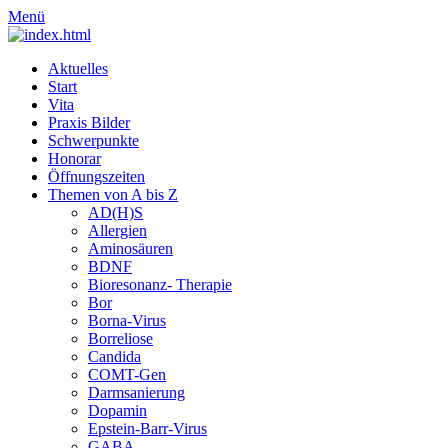
Menü
Aktuelles
Start
Vita
Praxis Bilder
Schwerpunkte
Honorar
Öffnungszeiten
Themen von A bis Z
AD(H)S
Allergien
Aminosäuren
BDNF
Bioresonanz- Therapie
Bor
Borna-Virus
Borreliose
Candida
COMT-Gen
Darmsanierung
Dopamin
Epstein-Barr-Virus
GABA