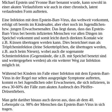
Michael Epstein und Yvonne Barr benannt wurde, kann sowohl in
einer akuten Verlaufsform wie auch in einer chronisch, latent
verlaufenden Form auftreten.
Eine Infektion mit dem Epstein-Barr-Virus, das weltweit vorkommt,
erfolgt oft bereits im Kindesalter, aber eher noch im Jugendlichen-
bzw. jungen Erwachsenenalter. Das liegt daran, dass das Epstein-
Barr-Virus bei bereits infizierten Menschen vor allen Dingen im
Speichel vorkommt und somit leicht durch direkten Kontakt wie
z.B. Küssen übertragen werden kann. Dies bezeichnet man als
Tröpfcheninfektion (feine Sekrettröpfchen, die übertragen werden,
z.B. auch beim Niesen), wobei auch die sogenannte
Schmierinfektion (Gegenstände, die z.B. mit Speichel benetzt sind
und weitergegeben werden) als ein weiterer Weg zur Infektion
möglich ist.
Während bei Kindern im Falle einer Infektion mit dem Epstein-Barr-
Virus in der Regel nur selten ausgeprägte Symptome auftreten,
kommt es bei Jugendlichen oder Erwachsenen, die sich infizieren, in
etwa 30-60% der Fälle zum akuten Ausbruch des Pfeiffer-
Drüsenfiebers.
Man geht darüber hinaus auch davon aus, dass ab dem 40.
Lebensjahr ca. 98% der Menschen das Epstein-Barr-Virus in sich
tragen.