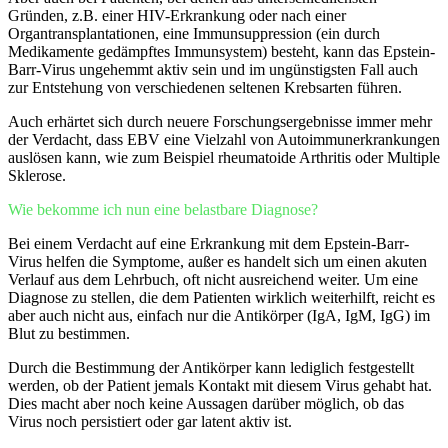
Gründen, z.B. einer HIV-Erkrankung oder nach einer
Organtransplantationen, eine Immunsuppression (ein durch
Medikamente gedämpftes Immunsystem) besteht, kann das Epstein-
Barr-Virus ungehemmt aktiv sein und im ungünstigsten Fall auch
zur Entstehung von verschiedenen seltenen Krebsarten führen.
Auch erhärtet sich durch neuere Forschungsergebnisse immer mehr
der Verdacht, dass EBV eine Vielzahl von Autoimmunerkrankungen
auslösen kann, wie zum Beispiel rheumatoide Arthritis oder Multiple
Sklerose.
Wie bekomme ich nun eine belastbare Diagnose?
Bei einem Verdacht auf eine Erkrankung mit dem Epstein-Barr-
Virus helfen die Symptome, außer es handelt sich um einen akuten
Verlauf aus dem Lehrbuch, oft nicht ausreichend weiter. Um eine
Diagnose zu stellen, die dem Patienten wirklich weiterhilft, reicht es
aber auch nicht aus, einfach nur die Antikörper (IgA, IgM, IgG) im
Blut zu bestimmen.
Durch die Bestimmung der Antikörper kann lediglich festgestellt
werden, ob der Patient jemals Kontakt mit diesem Virus gehabt hat.
Dies macht aber noch keine Aussagen darüber möglich, ob das
Virus noch persistiert oder gar latent aktiv ist.