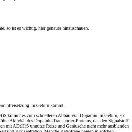
, so ist es wichtig, hier genauer hinzuschauen.
opaminfreisetzung im Gehirn kommt.
D(H)S kommt es zum schnelleren Abbau von Dopamin im Gehirn, so
öhte Aktivität des Dopamin-Transporter-Proteins, das den Signalstoff
chen mit AD(H)S unnütze Reize und Geräusche nicht mehr ausblenden
eit und Konzentration. Manche Betroffene neigen in solchen