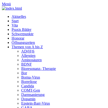
Menü
Aktuelles
Start
Vita
Praxis Bilder
Schwerpunkte
Honorar
Öffnungszeiten
Themen von A bis Z
AD(H)S
Allergien
Aminosäuren
BDNF
Bioresonanz- Therapie
Bor
Borna-Virus
Borreliose
Candida
COMT-Gen
Darmsanierung
Dopamin
Epstein-Barr-Virus
GABA