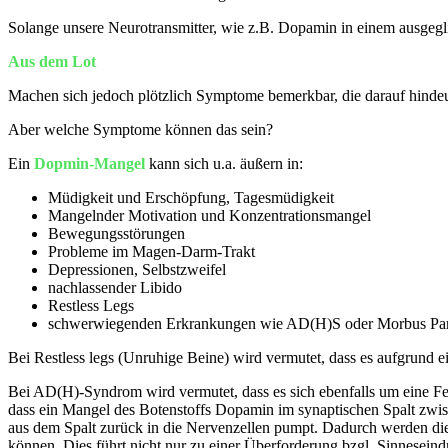
Solange unsere Neurotransmitter, wie z.B. Dopamin in einem ausgeglic
Aus dem Lot
Machen sich jedoch plötzlich Symptome bemerkbar, die darauf hindeute
Aber welche Symptome können das sein?
Ein
Dopmin-Mangel
kann sich u.a. äußern in:
Müdigkeit und Erschöpfung, Tagesmüdigkeit
Mangelnder Motivation und Konzentrationsmangel
Bewegungsstörungen
Probleme im Magen-Darm-Trakt
Depressionen, Selbstzweifel
nachlassender Libido
Restless Legs
schwerwiegenden Erkrankungen wie AD(H)S oder Morbus Pa
Bei Restless legs (Unruhige Beine) wird vermutet, dass es aufgrund
Bei AD(H)-Syndrom wird vermutet, dass es sich ebenfalls um eine 
dass ein
Mangel des Botenstoffs Dopamin im synaptischen Spalt zwisch
aus dem Spalt zurück in die Nervenzellen pumpt. Dadurch werden di
können. Dies führt nicht nur zu einer Überforderung bzgl. Sinnese