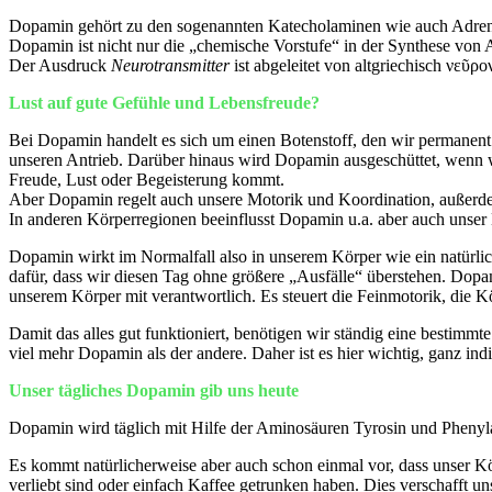
Dopamin gehört zu den sogenannten Katecholaminen wie auch Adrenalin 
Dopamin ist nicht nur die „chemische Vorstufe“ in der Synthese von A
Der Ausdruck
Neurotransmitter
ist abgeleitet von altgriechisch νεῦρ
Lust auf gute Gefühle und Lebensfreude?
Bei Dopamin handelt es sich um einen Botenstoff, den wir permanent 
unseren Antrieb. Darüber hinaus wird Dopamin ausgeschüttet, wenn 
Freude, Lust oder Begeisterung kommt.
Aber Dopamin regelt auch unsere Motorik und Koordination, außerdem
In anderen Körperregionen beeinflusst Dopamin u.a. aber auch unser
Dopamin wirkt im Normalfall also in unserem Körper wie ein natürli
dafür, dass wir diesen Tag ohne größere „Ausfälle“ überstehen. Dopa
unserem Körper mit verantwortlich. Es steuert die Feinmotorik, die
Damit das alles gut funktioniert, benötigen wir ständig eine bestimm
viel mehr Dopamin als der andere. Daher ist es hier wichtig, ganz i
Unser tägliches Dopamin gib uns heute
Dopamin wird täglich mit Hilfe der Aminosäuren Tyrosin und Phenyla
Es kommt natürlicherweise aber auch schon einmal vor, dass unser Kö
verliebt sind oder einfach Kaffee getrunken haben. Dies verschafft un