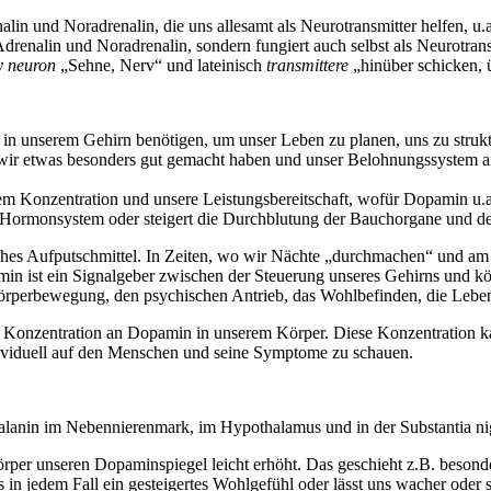
und Noradrenalin, die uns allesamt als Neurotransmitter helfen, u.a. 
drenalin und Noradrenalin, sondern fungiert auch selbst als Neurotrans
ον
neuron
„Sehne, Nerv“ und lateinisch
transmittere
„hinüber schicken, 
in unserem Gehirn benötigen, um unser Leben zu planen, uns zu strukt
wir etwas besonders gut gemacht haben und unser Belohnungssystem ang
 Konzentration und unsere Leistungsbereitschaft, wofür Dopamin u.a. 
 Hormonsystem oder steigert die Durchblutung der Bauchorgane und de
ches Aufputschmittel. In Zeiten, wo wir Nächte „durchmachen“ und am
min ist ein Signalgeber zwischen der Steuerung unseres Gehirns und kö
 Körperbewegung, den psychischen Antrieb, das Wohlbefinden, die Lebe
te Konzentration an Dopamin in unserem Körper. Diese Konzentration ka
ndividuell auf den Menschen und seine Symptome zu schauen.
lanin im Nebennierenmark, im Hypothalamus und in der Substantia nigra
rper unseren Dopaminspiegel leicht erhöht. Das geschieht z.B. besonde
s in jedem Fall ein gesteigertes Wohlgefühl oder lässt uns wacher oder 