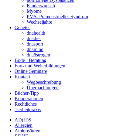
hormonelle Dysbalancen
Kinderwunsch
Myome
PMS- Prämenstruelles Syndrom
Wechseljahre
Genetik
dnahealth
dnadiet
dnasport
dnamind
dnaöstrogen
Bode - Beratung
Fort- und Weiterbildungen
Online-Seminare
Kontakt
Wegbeschreibung
Übernachtungen
Bücher-Tipp
Kooperationen
Rechtliches
Tierheilpraxis
AD(H)S
Allergien
Aminosäuren