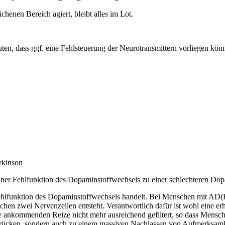
henen Bereich agiert, bleibt alles im Lot.
n, dass ggf. eine Fehlsteuerung der Neurotransmittern vorliegen könnte
rkinson
 einer Fehlfunktion des Dopaminstoffwechsels zu einer schlechteren D
Fehlfunktion des Dopaminstoffwechsels handelt. Bei Menschen mit A
en zwei Nervenzellen entsteht. Verantwortlich dafür ist wohl eine erh
e ankommenden Reize nicht mehr ausreichend gefiltert, so dass Mens
indrücken, sondern auch zu einem massiven Nachlassen von Aufmerksamk