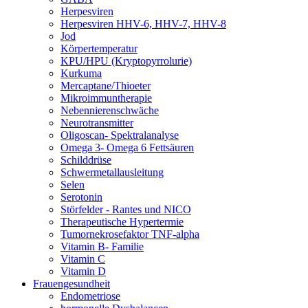
Herpesviren
Herpesviren HHV-6, HHV-7, HHV-8
Jod
Körpertemperatur
KPU/HPU (Kryptopyrrolurie)
Kurkuma
Mercaptane/Thioeter
Mikroimmuntherapie
Nebennierenschwäche
Neurotransmitter
Oligoscan- Spektralanalyse
Omega 3- Omega 6 Fettsäuren
Schilddrüse
Schwermetallausleitung
Selen
Serotonin
Störfelder - Rantes und NICO
Therapeutische Hypertermie
Tumornekrosefaktor TNF-alpha
Vitamin B- Familie
Vitamin C
Vitamin D
Frauengesundheit
Endometriose