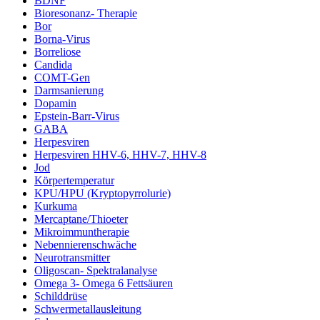
BDNF
Bioresonanz- Therapie
Bor
Borna-Virus
Borreliose
Candida
COMT-Gen
Darmsanierung
Dopamin
Epstein-Barr-Virus
GABA
Herpesviren
Herpesviren HHV-6, HHV-7, HHV-8
Jod
Körpertemperatur
KPU/HPU (Kryptopyrrolurie)
Kurkuma
Mercaptane/Thioeter
Mikroimmuntherapie
Nebennierenschwäche
Neurotransmitter
Oligoscan- Spektralanalyse
Omega 3- Omega 6 Fettsäuren
Schilddrüse
Schwermetallausleitung